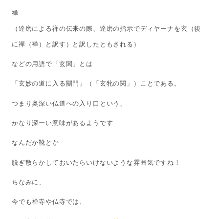
禅
（達磨による禅の伝来の際、達磨の指示でディヤーナを玄（後
に禪（禅）と訳す）と訳したともされる）
などの用語で「玄関」とは
「玄妙の道に入る關門」（「玄牝の関」）ことである。
つまり奥深い仏道への入り口という、
かなり深ーい意味があるようです
なんだか靴とか
脱ぎ散らかしておいたらいけないような雰囲気ですね！
ちなみに、
今でも禅寺や仏寺では、