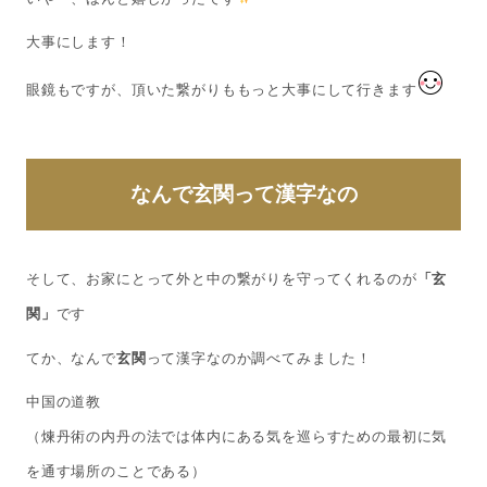
大事にします！
眼鏡もですが、頂いた繋がりももっと大事にして行きます
なんで
玄関
って漢字なの
そして、お家にとって外と中の繋がりを守ってくれるのが
「玄
関」
です
てか、なんで
玄関
って漢字なのか調べてみました！
中国の道教
（煉丹術の内丹の法では体内にある気を巡らすための最初に気
を通す場所のことである）