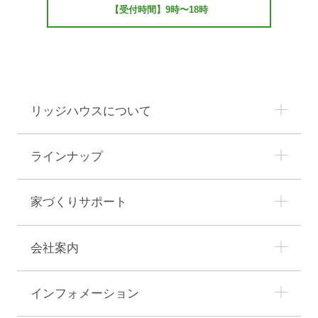
【受付時間】9時〜18時
■プライバシーポリシーの適用範囲
本プライバシーポリシーの適用範囲は、当サイト内
とします。
リンク先の第三者のサイトにおける個人情報等の保
護については責任を負うものではありません。
リッジハウスについて
お客様自身の責任において個々のウェブサイトの個
人情報に関する規約等をご確認下さい。
ラインナップ
■お問い合わせについて
この内容に関するお問い合わせは当社でお受けいた
家づくりサポート
します。
LIDGEHAUS株式会社
会社案内
〒919-2111 福井県大飯郡おおい町本郷150-2-7
TEL：0770-59-2552
インフォメーション