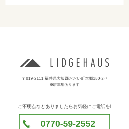
1）お問い合わせ、またはご要望に対し、適切な回
答または対応をさせていただくためや、契約の責任
を果たすため。
2）お客様の同意がある場合
3）お客様個人を判別できない状態で開示する場合
4）法令等により開示を要求された場合
5）その他正当な理由のある場合
■個人情報の管理
当社は、お客様の個人情報については適切・慎重に
〒919-2111 福井県大飯郡おおい町本郷150-2-7
管理するとともに、外部への漏洩を防止します。
※駐車場あります
■個人情報の変更・取り消し
ご不明点などありましたらお気軽にご電話を!
お客様にご提供いただきました個人情報について、
訂正・削除の希望があった場合、お客様本人による
ものであるあることが確認できた場合に限り、合理
0770-59-2552
的な範囲で速やかに対応いたします。