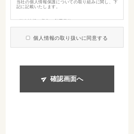
当社の個人情報保護についての取り組みに関し、下
記に記載いたします。
■個人情報の収集と利用目的
当社はお客様の個人情報を収集する際、あらかじめ
個人情報の取り扱いに同意する
その目的・利用内容をお知らせし、同意をいただい
たうえで個人情報の収集を行います。
当社は個人情報保護に関する法令を遵守すると共
に、お客様の個人情報を次の目的のために、その目
的の範囲内において、利用させていただきます。
お客様からのお問い合わせや、依頼内容に対応させ
確認画面へ
て頂くため
各種イベント・セミナーなどのご案内のため。
■個人情報の第三者への開示や提供
当社は、ご提供いただいた個人情報については、以
下のいずれかに該当する場合を除き、いかなる第三
者にも開示・提供いたしません。