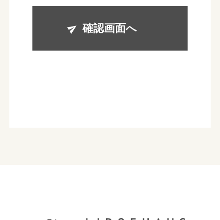
的の範囲内において、利用させていただきます。
お客様からのお問い合わせや、依頼内容に対応させ
確認画面へ
て頂くため
各種イベント・セミナーなどのご案内のため。
■個人情報の第三者への開示や提供
当社は、ご提供いただいた個人情報については、以
下のいずれかに該当する場合を除き、いかなる第三
者にも開示・提供いたしません。
1）お問い合わせ、またはご要望に対し、適切な回
答または対応をさせていただくためや、契約の責任
を果たすため。
2）お客様の同意がある場合
3）お客様個人を判別できない状態で開示する場合
4）法令等により開示を要求された場合
5）その他正当な理由のある場合