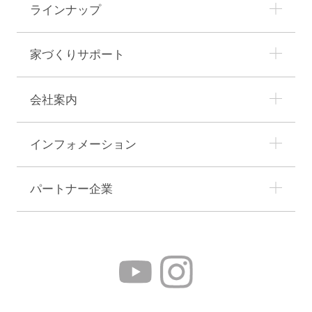
ラインナップ
■お問い合わせについて
この内容に関するお問い合わせは当社でお受けいた
家づくりサポート
します。
LIDGEHAUS株式会社
会社案内
〒919-2111 福井県大飯郡おおい町本郷150-2-7
TEL：0770-59-2552
インフォメーション
パートナー企業