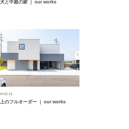
犬と中庭の家 ｜ our works
24-02-13
上のフルオーダー ｜ our works