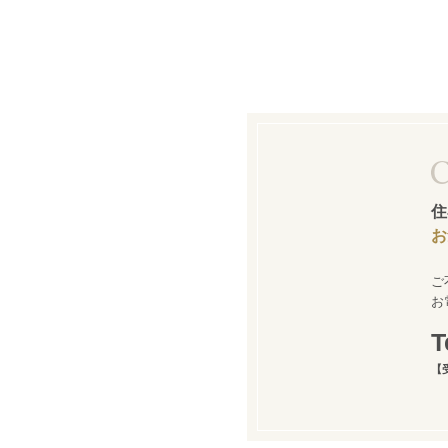
住
お
ご
お
【