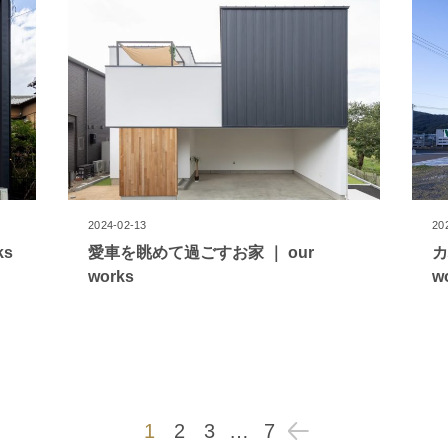
2024-02-13
20
ks
愛車を眺めて過ごすお家 ｜ our
カ
works
w
1
2
3
…
7