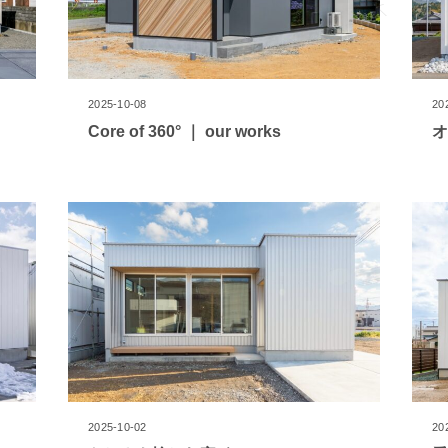
2025-10-08
20
Core of 360° ｜ our works
オ
2025-10-02
20