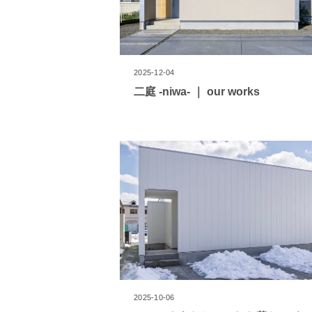
2025-12-04
二庭 -niwa- ｜ our works
2025-10-06