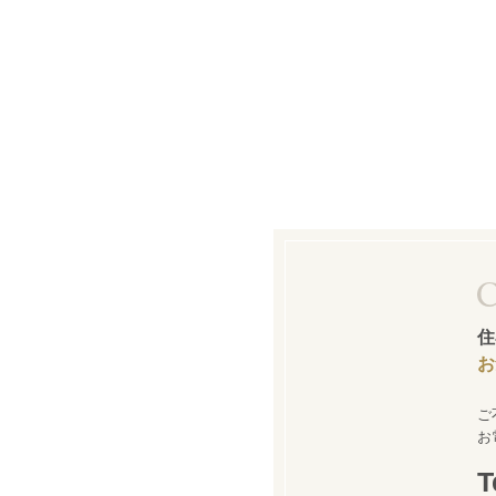
住
お
ご
お