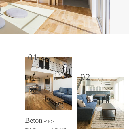
01
02
Beton
-ベトン-