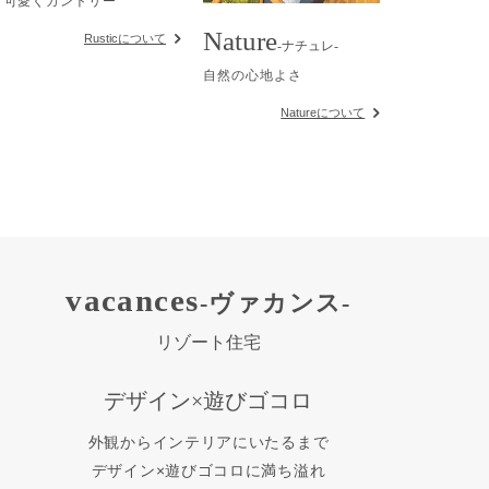
可愛くカントリー
Nature
Rusticについて
-ナチュレ-
自然の心地よさ
Natureについて
vacances
-ヴァカンス-
リゾート住宅
デザイン×遊びゴコロ
外観からインテリアにいたるまで
デザイン×遊びゴコロに満ち溢れ