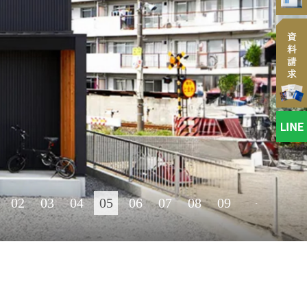
02
03
04
05
06
07
08
09